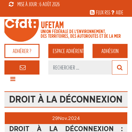
MISE À JOUR : 6 AOÛT 2026
FLUX RSS
AIDE
ADHÉRER ?
ESPACE
ADHÉRENT
ADHÉSION
DROIT À LA DÉCONNEXION
29
Nov.
2024
DROIT À LA DÉCONNEXION :