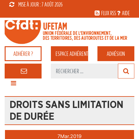
MISE À JOUR : 7 AOÛT 2026
FLUX RSS
AIDE
ADHÉRER ?
ESPACE
ADHÉRENT
ADHÉSION
DROITS SANS LIMITATION
DE DURÉE
7
Mar.
2019