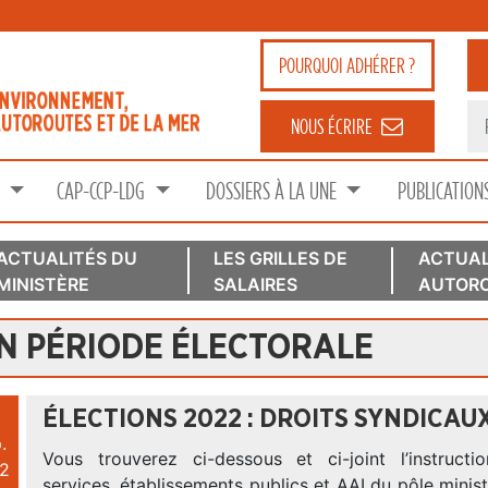
POURQUOI
ADHÉRER ?
NOUS ÉCRIRE
S
CAP-CCP-LDG
DOSSIERS À LA UNE
PUBLICATION
ACTUALITÉS DU
LES GRILLES DE
ACTUAL
MINISTÈRE
SALAIRES
AUTORO
N PÉRIODE ÉLECTORALE
ÉLECTIONS 2022 : DROITS SYNDICAU
.
Vous trouverez ci-dessous et ci-joint l’instruct
2
services, établissements publics et AAI du pôle ministé