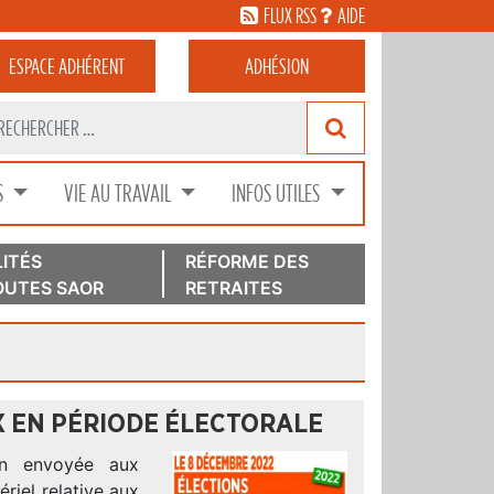
FLUX RSS
AIDE
ESPACE
ADHÉRENT
ADHÉSION
S
VIE AU TRAVAIL
INFOS UTILES
ITÉS
RÉFORME DES
UTES SAOR
RETRAITES
X EN PÉRIODE ÉLECTORALE
ion envoyée aux
riel relative aux