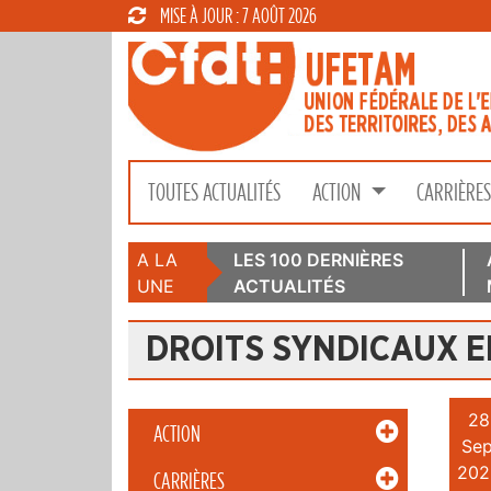
MISE À JOUR : 7 AOÛT 2026
TOUTES ACTUALITÉS
ACTION
CARRIÈRE
A LA
LES 100 DERNIÈRES
UNE
ACTUALITÉS
DROITS SYNDICAUX E
28
ACTION
Sep
202
CARRIÈRES