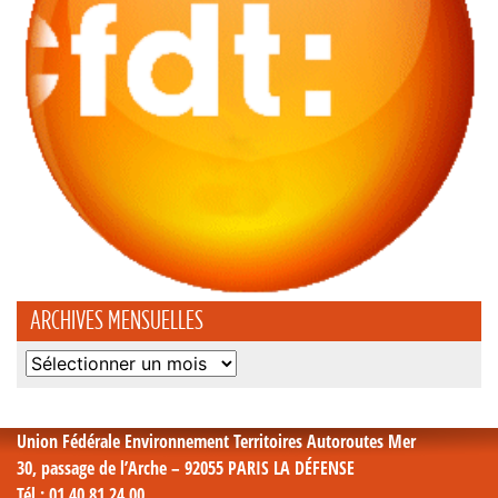
ARCHIVES MENSUELLES
Archives
mensuelles
Union Fédérale Environnement Territoires Autoroutes Mer
30, passage de l’Arche – 92055 PARIS LA DÉFENSE
Tél
: 01 40 81 24 00