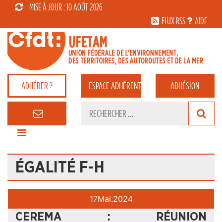
MISE À JOUR : 10 AOÛT 2026
FLUX RSS
AIDE
ADHÉRER ?
ESPACE
ADHÉRENT
ADHÉSION
ÉGALITÉ F-H
17
Mai.
2024
CEREMA : RÉUNION