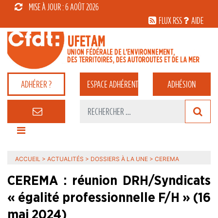
MISE À JOUR : 6 AOÛT 2026
FLUX RSS
AIDE
ADHÉRER ?
ESPACE
ADHÉRENT
ADHÉSION
ACCUEIL
>
ACTUALITÉS
>
DOSSIERS À LA UNE
>
CEREMA
CEREMA : réunion DRH/Syndicats
« égalité professionnelle F/H » (16
mai 2024)