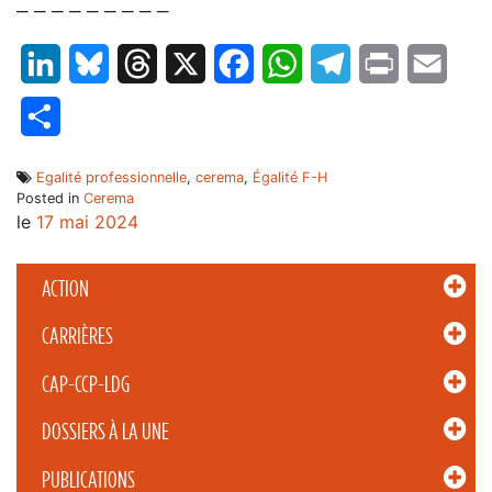
– – – – – – – – –
LinkedIn
Bluesky
Threads
X
Facebook
WhatsApp
Telegram
Print
Email
Partager
Egalité professionnelle
,
cerema
,
Égalité F-H
Posted in
Cerema
le
17 mai 2024
ACTION
CARRIÈRES
CAP-CCP-LDG
DOSSIERS À LA UNE
PUBLICATIONS