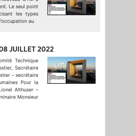
nt. Le seul point
cisant les types
’occupation au
08 JUILLET 2022
omité Technique
stier, Secrétaire
stier – secrétaire
umaines Pour la
Lionel Althuser –
iminaire Monsieur