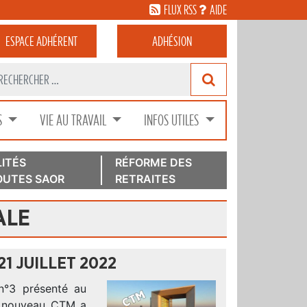
FLUX RSS
AIDE
ESPACE
ADHÉRENT
ADHÉSION
S
VIE AU TRAVAIL
INFOS UTILES
ITÉS
RÉFORME DES
UTES SAOR
RETRAITES
ALE
1 JUILLET 2022
n°3 présenté au
un nouveau CTM a