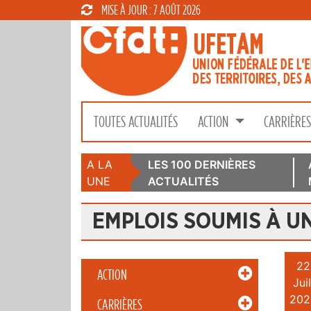
MISE À JOUR : 7 AOÛT 2026
TOUTES ACTUALITÉS
ACTION
CARRIÈRE
A LA
LES 100 DERNIÈRES
UNE
ACTUALITÉS
EMPLOIS SOUMIS À U
22
ACTION
Juil
202
CARRIÈRES