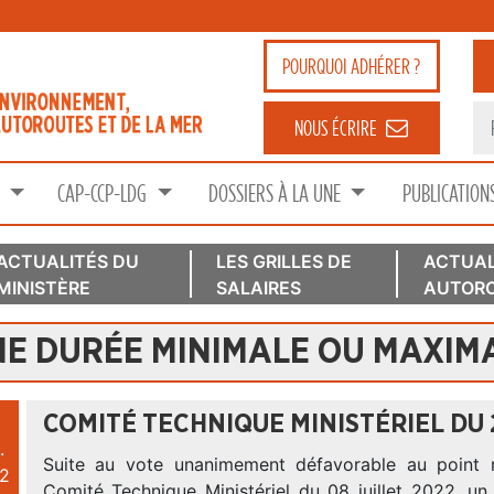
POURQUOI
ADHÉRER ?
NOUS ÉCRIRE
S
CAP-CCP-LDG
DOSSIERS À LA UNE
PUBLICATION
ACTUALITÉS DU
LES GRILLES DE
ACTUAL
MINISTÈRE
SALAIRES
AUTORO
NE DURÉE MINIMALE OU MAXIM
COMITÉ TECHNIQUE MINISTÉRIEL DU 2
.
Suite au vote unanimement défavorable au point 
2
Comité Technique Ministériel du 08 juillet 2022, 