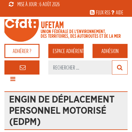
MISE À JOUR : 6 AOÛT 2026
FLUX RSS
AIDE
ADHÉRER ?
ESPACE
ADHÉRENT
ADHÉSION
ENGIN DE DÉPLACEMENT
PERSONNEL MOTORISÉ
(EDPM)