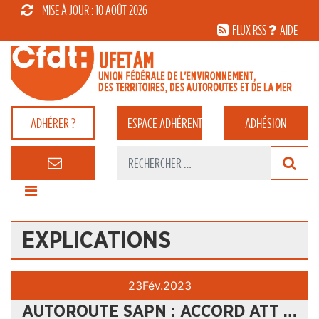
MISE À JOUR : 10 AOÛT 2026
FLUX RSS
AIDE
ADHÉRER ?
ESPACE
ADHÉRENT
ADHÉSION
EXPLICATIONS
23
Fév.
2023
AUTOROUTE SAPN : ACCORD ATT …