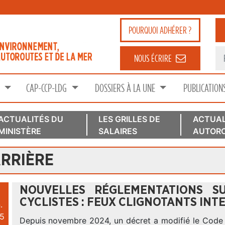
POURQUOI
ADHÉRER ?
NOUS ÉCRIRE
S
CAP-CCP-LDG
DOSSIERS À LA UNE
PUBLICATION
ACTUALITÉS DU
LES GRILLES DE
ACTUAL
MINISTÈRE
SALAIRES
AUTORO
ARRIÈRE
NOUVELLES RÉGLEMENTATIONS S
CYCLISTES : FEUX CLIGNOTANTS INTE
.
5
Depuis novembre 2024, un décret a modifié le Code 