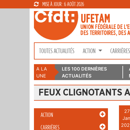
MISE À JOUR : 6 AOÛT 2026
TOUTES ACTUALITÉS
ACTION
CARRIÈRE
A LA
LES 100 DERNIÈRES
UNE
ACTUALITÉS
FEUX CLIGNOTANTS 
27
ACTION
Jan
202
CARRIÈRES