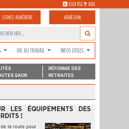
FLUX RSS
AIDE
ESPACE
ADHÉRENT
ADHÉSION
S
VIE AU TRAVAIL
INFOS UTILES
ITÉS
RÉFORME DES
UTES SAOR
RETRAITES
UR LES ÉQUIPEMENTS DES
RDITS !
de la route pour