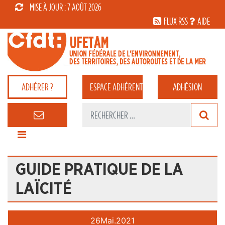
MISE À JOUR : 7 AOÛT 2026
FLUX RSS
AIDE
ADHÉRER ?
ESPACE
ADHÉRENT
ADHÉSION
GUIDE PRATIQUE DE LA
LAÏCITÉ
26
Mai.
2021