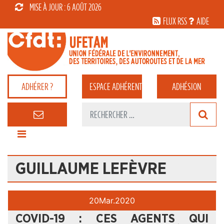
MISE À JOUR : 6 AOÛT 2026
FLUX RSS
AIDE
ADHÉRER ?
ESPACE
ADHÉRENT
ADHÉSION
GUILLAUME LEFÈVRE
20
Mar.
2020
COVID-19 : CES AGENTS QUI