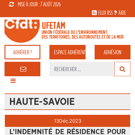
MISE À JOUR : 7 AOÛT 2026
FLUX RSS
AIDE
ADHÉRER ?
ESPACE
ADHÉRENT
ADHÉSION
HAUTE-SAVOIE
13
Déc.
2023
L’INDEMNITÉ DE RÉSIDENCE POUR