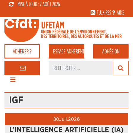
MISE À JOUR : 7 AOÛT 2026
FLUX RSS
AIDE
ADHÉRER ?
ESPACE
ADHÉRENT
ADHÉSION
IGF
30
Juil.
2026
L’INTELLIGENCE ARTIFICIELLE (IA)