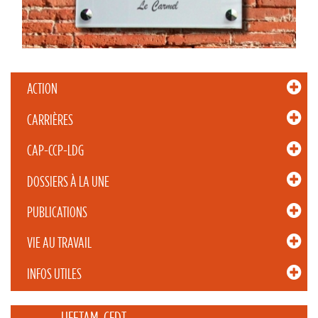
ACTION
CARRIÈRES
CAP-CCP-LDG
DOSSIERS À LA UNE
PUBLICATIONS
VIE AU TRAVAIL
INFOS UTILES
_____ UFETAM-CFDT