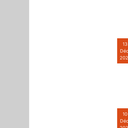
13
Déc
202
10
Déc
202