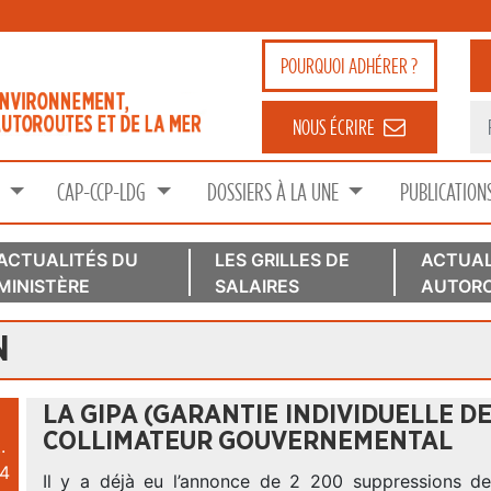
POURQUOI
ADHÉRER ?
NOUS ÉCRIRE
S
CAP-CCP-LDG
DOSSIERS À LA UNE
PUBLICATION
ACTUALITÉS DU
LES GRILLES DE
ACTUAL
MINISTÈRE
SALAIRES
AUTORO
N
LA GIPA (GARANTIE INDIVIDUELLE D
COLLIMATEUR GOUVERNEMENTAL
.
4
Il y a déjà eu l’annonce de 2 200 suppressions d