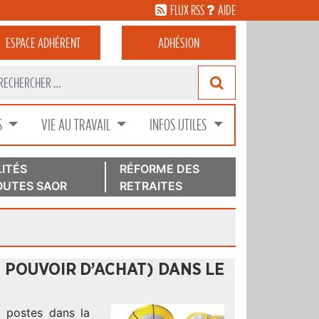
FLUX RSS
AIDE
ESPACE
ADHÉRENT
ADHÉSION
S
VIE AU TRAVAIL
INFOS UTILES
ITÉS
RÉFORME DES
UTES SAOR
RETRAITES
E POUVOIR D’ACHAT) DANS LE
e postes dans la