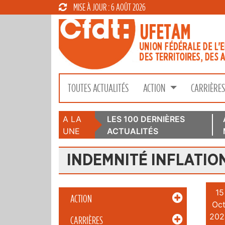
MISE À JOUR : 6 AOÛT 2026
TOUTES ACTUALITÉS
ACTION
CARRIÈRE
A LA
LES 100 DERNIÈRES
UNE
ACTUALITÉS
INDEMNITÉ INFLATIO
15
ACTION
Oct
202
CARRIÈRES