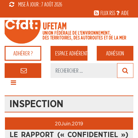
MISE À JOUR : 7 AOÛT 2026
FLUX RSS
AIDE
ADHÉRER ?
ESPACE
ADHÉRENT
ADHÉSION
INSPECTION
20
Juin.
2019
LE RAPPORT (« CONFIDENTIEL »)