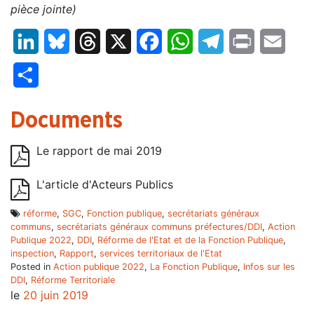
pièce jointe)
LinkedIn
Bluesky
Threads
X
Facebook
WhatsApp
Telegram
Print
Email
Partager
Documents
Le rapport de mai 2019
L'article d'Acteurs Publics
réforme
,
SGC
,
Fonction publique
,
secrétariats généraux
communs
,
secrétariats généraux communs préfectures/DDI
,
Action
Publique 2022
,
DDI
,
Réforme de l'Etat et de la Fonction Publique
,
inspection
,
Rapport
,
services territoriaux de l'Etat
Posted in
Action publique 2022
,
La Fonction Publique
,
Infos sur les
DDI
,
Réforme Territoriale
le
20 juin 2019