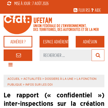
MISE À JOUR : 7 AOÛT 2026
FLUX RSS
AIDE
ADHÉRER ?
ESPACE
ADHÉRENT
ADHÉSION
ACCUEIL
>
ACTUALITÉS
>
DOSSIERS À LA UNE
>
LA FONCTION
PUBLIQUE
>
INFOS SUR LES DDI
Le rapport (« confidentiel »)
inter-inspections sur la création