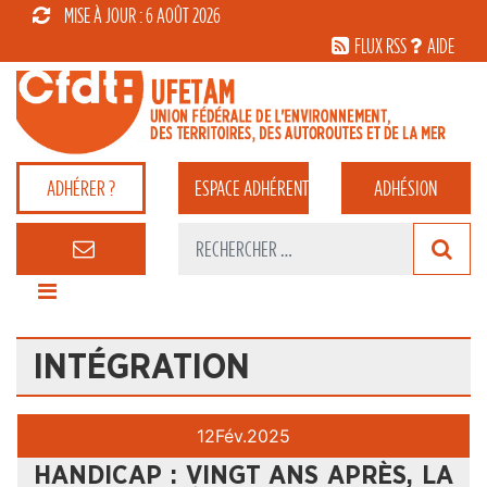
MISE À JOUR : 6 AOÛT 2026
FLUX RSS
AIDE
ADHÉRER ?
ESPACE
ADHÉRENT
ADHÉSION
INTÉGRATION
12
Fév.
2025
HANDICAP : VINGT ANS APRÈS, LA