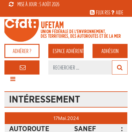
MISE À JOUR : 5 AOÛT 2026
FLUX RSS
AIDE
ADHÉRER ?
ESPACE
ADHÉRENT
ADHÉSION
INTÉRESSEMENT
17
Mai.
2024
AUTOROUTE SANEF :