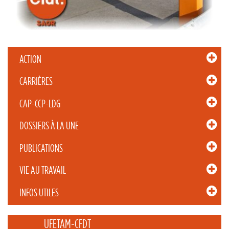
ACTION
CARRIÈRES
CAP-CCP-LDG
DOSSIERS À LA UNE
PUBLICATIONS
VIE AU TRAVAIL
INFOS UTILES
_____ UFETAM-CFDT