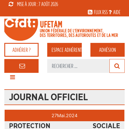
MISE À JOUR : 7 AOÛT 2026
FLUX RSS
AIDE
ADHÉRER ?
ESPACE
ADHÉRENT
ADHÉSION
JOURNAL OFFICIEL
27
Mai.
2024
PROTECTION SOCIALE