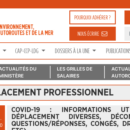
POURQUOI
ADHÉRER ?
NOUS ÉCRIRE
S
CAP-CCP-LDG
DOSSIERS À LA UNE
PUBLICATION
ACTUALITÉS DU
LES GRILLES DE
ACTUAL
MINISTÈRE
SALAIRES
AUTORO
PLACEMENT PROFESSIONNEL
COVID-19 : INFORMATIONS UT
DÉPLACEMENT DIVERSES, DÉCON
.
QUESTIONS/RÉPONSES, CONGÉS, DR
0