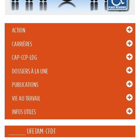
ACTION
CARRIÈRES
CAP-CCP-LDG
DOSSIERS À LA UNE
PUBLICATIONS
VIE AU TRAVAIL
INFOS UTILES
_____ UFETAM-CFDT