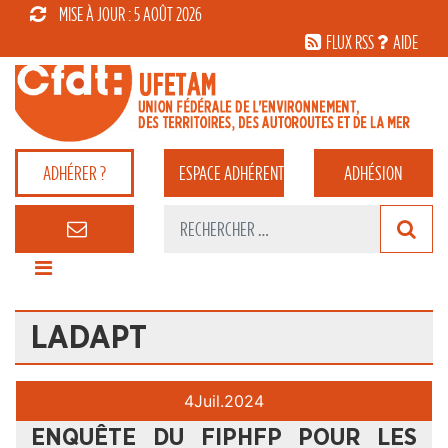
MISE À JOUR : 5 AOÛT 2026
FLUX RSS
AIDE
ADHÉRER ?
ESPACE
ADHÉRENT
ADHÉSION
LADAPT
4
Juil.
2024
ENQUÊTE DU FIPHFP POUR LES