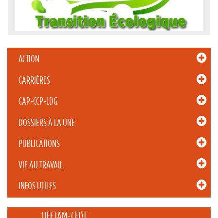
ACTION
CARRIÈRES
CAP-CCP-LDG
DOSSIERS À LA UNE
PUBLICATIONS
VIE AU TRAVAIL
INFOS UTILES
_____ UFETAM-CFDT