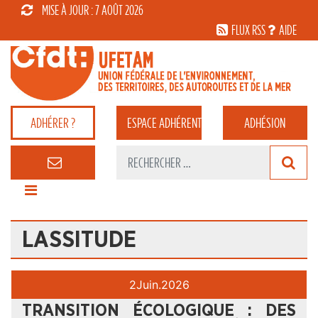
MISE À JOUR : 7 AOÛT 2026
FLUX RSS
AIDE
ADHÉRER ?
ESPACE
ADHÉRENT
ADHÉSION
LASSITUDE
2
Juin.
2026
TRANSITION ÉCOLOGIQUE : DES