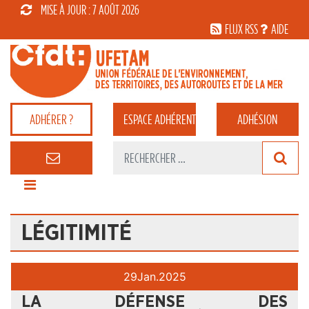
MISE À JOUR : 7 AOÛT 2026
FLUX RSS
AIDE
ADHÉRER ?
ESPACE
ADHÉRENT
ADHÉSION
LÉGITIMITÉ
29
Jan.
2025
LA DÉFENSE DES