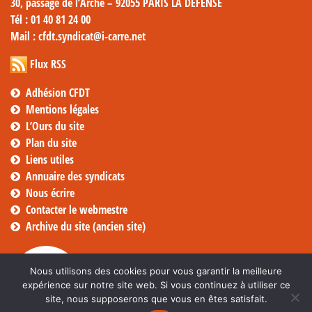
30, passage de l’Arche – 92055 PARIS LA DÉFENSE
Tél
: 01 40 81 24 00
Mail
: cfdt.syndicat@i-carre.net
Flux RSS
Adhésion CFDT
Mentions légales
L’Ours du site
Plan du site
Liens utiles
Annuaire des syndicats
Nous écrire
Contacter le webmestre
Archive du site (ancien site)
Nous utilisons des cookies pour vous garantir la meilleure
expérience sur notre site web. Si vous continuez à utiliser ce
site, nous supposerons que vous en êtes satisfait.