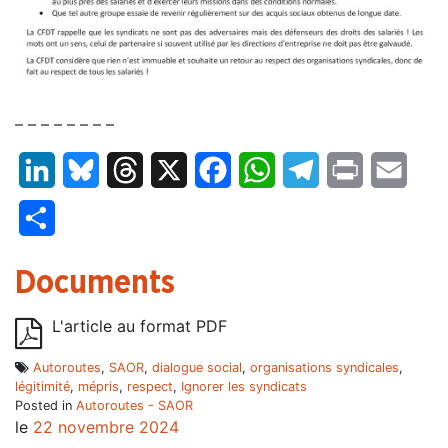
– – – – – – – –
LinkedIn
Bluesky
Threads
X
Facebook
WhatsApp
Telegram
Print
Email
Partager
Documents
L'article au format PDF
Autoroutes
,
SAOR
,
dialogue social
,
organisations syndicales
,
légitimité
,
mépris
,
respect
,
Ignorer les syndicats
Posted in
Autoroutes - SAOR
le
22 novembre 2024