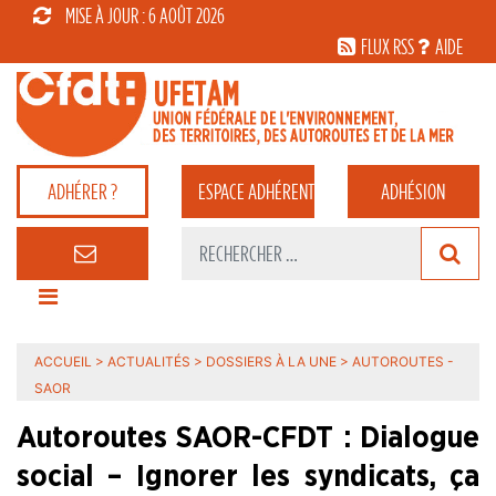
MISE À JOUR : 6 AOÛT 2026
FLUX RSS
AIDE
ADHÉRER ?
ESPACE
ADHÉRENT
ADHÉSION
ACCUEIL
>
ACTUALITÉS
>
DOSSIERS À LA UNE
>
AUTOROUTES -
SAOR
Autoroutes SAOR-CFDT : Dialogue
social – Ignorer les syndicats, ça