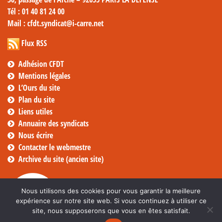
Tél
: 01 40 81 24 00
Mail
: cfdt.syndicat@i-carre.net
Flux RSS
Adhésion CFDT
Mentions légales
L’Ours du site
Plan du site
Liens utiles
Annuaire des syndicats
Nous écrire
Contacter le webmestre
Archive du site (ancien site)
Nous utilisons des cookies pour vous garantir la meilleure
expérience sur notre site web. Si vous continuez à utiliser ce
site, nous supposerons que vous en êtes satisfait.