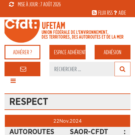
MISE À JOUR : 7 AOÛT 2026
FLUX RSS
AIDE
ADHÉRER ?
ESPACE
ADHÉRENT
ADHÉSION
RESPECT
22
Nov.
2024
AUTOROUTES SAOR-CFDT :