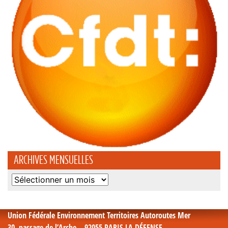
ARCHIVES MENSUELLES
Archives
mensuelles
Union Fédérale Environnement Territoires Autoroutes Mer
30, passage de l’Arche – 92055 PARIS LA DÉFENSE