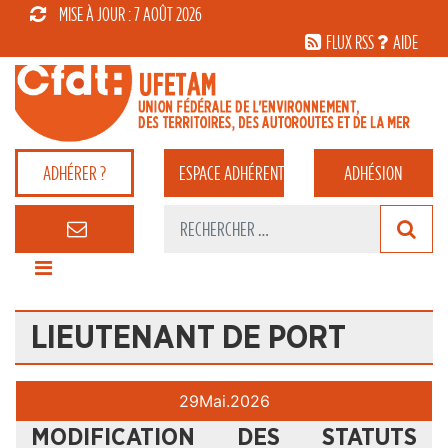
MISE À JOUR : 7 AOÛT 2026
FLUX RSS
AIDE
ADHÉRER ?
ESPACE
ADHÉRENT
ADHÉSION
LIEUTENANT DE PORT
29
Mai.
2026
MODIFICATION DES STATUTS