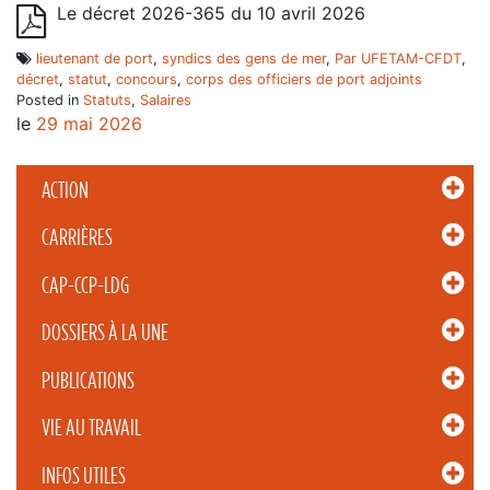
Le décret 2026-365 du 10 avril 2026
lieutenant de port
,
syndics des gens de mer
,
Par UFETAM-CFDT
,
décret
,
statut
,
concours
,
corps des officiers de port adjoints
Posted in
Statuts
,
Salaires
le
29 mai 2026
ACTION
CARRIÈRES
CAP-CCP-LDG
DOSSIERS À LA UNE
PUBLICATIONS
VIE AU TRAVAIL
INFOS UTILES