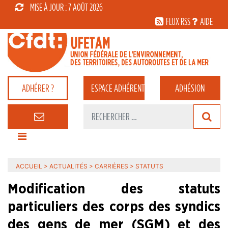
MISE À JOUR : 7 AOÛT 2026
FLUX RSS
AIDE
ADHÉRER ?
ESPACE
ADHÉRENT
ADHÉSION
ACCUEIL
>
ACTUALITÉS
>
CARRIÈRES
>
STATUTS
Modification des statuts
particuliers des corps des syndics
des gens de mer (SGM) et des