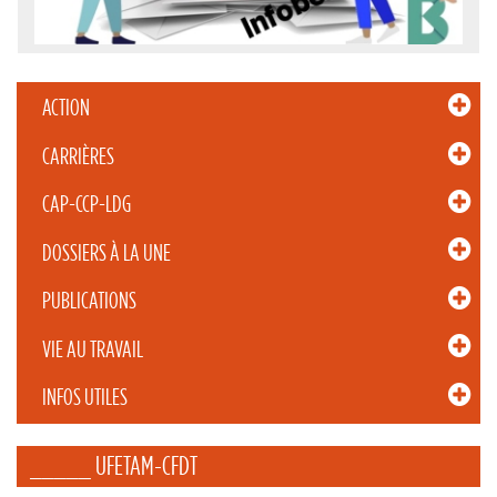
ACTION
CARRIÈRES
CAP-CCP-LDG
DOSSIERS À LA UNE
PUBLICATIONS
VIE AU TRAVAIL
INFOS UTILES
_____ UFETAM-CFDT