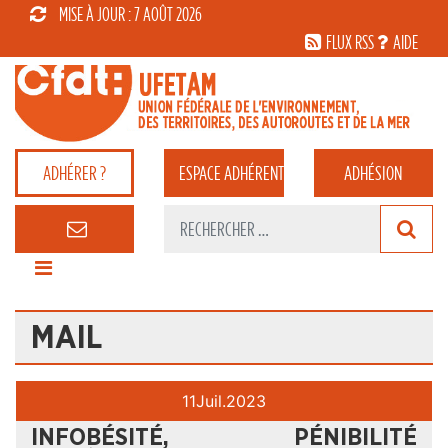
MISE À JOUR : 7 AOÛT 2026
FLUX RSS
AIDE
ADHÉRER ?
ESPACE
ADHÉRENT
ADHÉSION
MAIL
11
Juil.
2023
INFOBÉSITÉ, PÉNIBILITÉ