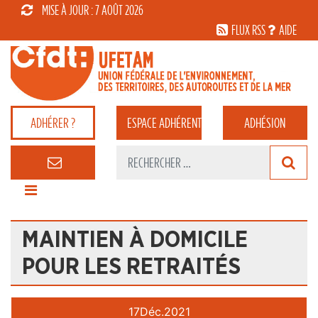
MISE À JOUR : 7 AOÛT 2026
FLUX RSS
AIDE
ADHÉRER ?
ESPACE
ADHÉRENT
ADHÉSION
MAINTIEN À DOMICILE
POUR LES RETRAITÉS
17
Déc.
2021