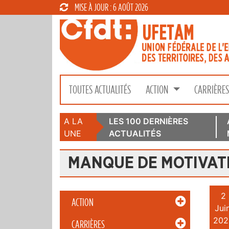
MISE À JOUR : 6 AOÛT 2026
TOUTES ACTUALITÉS
ACTION
CARRIÈRE
A LA
LES 100 DERNIÈRES
UNE
ACTUALITÉS
MANQUE DE MOTIVAT
2
ACTION
Juin
202
CARRIÈRES