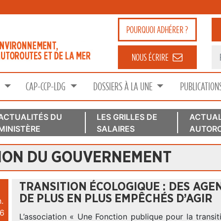
POURQUOI
ADHÉRER ?
NOUS ÉCRIRE
S
CAP-CCP-LDG
DOSSIERS À LA UNE
PUBLICATION
ACTUALITÉS DU
LES GRILLES DE
ACTUAL
MINISTÈRE
SALAIRES
AUTORO
ION DU GOUVERNEMENT
TRANSITION ÉCOLOGIQUE : DES AGEN
DE PLUS EN PLUS EMPÊCHÉS D’AGIR
.
6
L’association « Une Fonction publique pour la transi