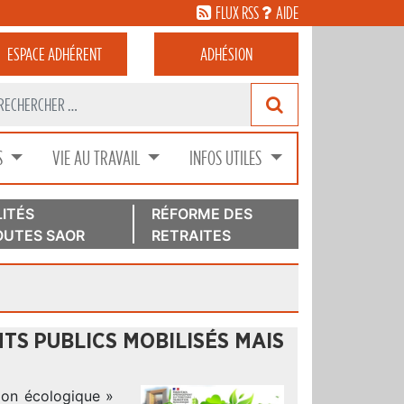
FLUX RSS
AIDE
ESPACE
ADHÉRENT
ADHÉSION
S
VIE AU TRAVAIL
INFOS UTILES
ITÉS
RÉFORME DES
UTES SAOR
RETRAITES
TS PUBLICS MOBILISÉS MAIS
tion écologique »