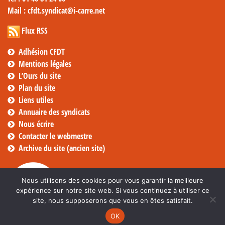
Mail
: cfdt.syndicat@i-carre.net
Flux RSS
Adhésion CFDT
Mentions légales
L’Ours du site
Plan du site
Liens utiles
Annuaire des syndicats
Nous écrire
Contacter le webmestre
Archive du site (ancien site)
Nous utilisons des cookies pour vous garantir la meilleure
expérience sur notre site web. Si vous continuez à utiliser ce
site, nous supposerons que vous en êtes satisfait.
OK