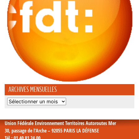
ARCHIVES MENSUELLES
Archives
mensuelles
Union Fédérale Environnement Territoires Autoroutes Mer
30, passage de l’Arche – 92055 PARIS LA DÉFENSE
Tél
: 01 40 81 24 00