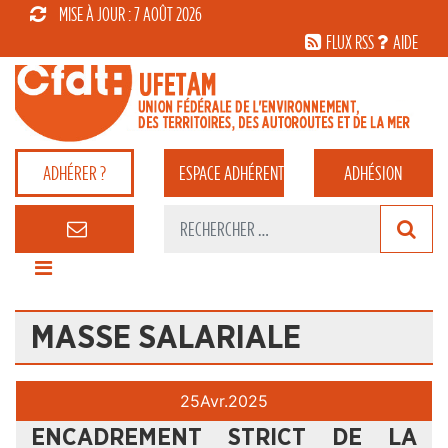
MISE À JOUR : 7 AOÛT 2026
FLUX RSS
AIDE
ADHÉRER ?
ESPACE
ADHÉRENT
ADHÉSION
MASSE SALARIALE
25
Avr.
2025
ENCADREMENT STRICT DE LA