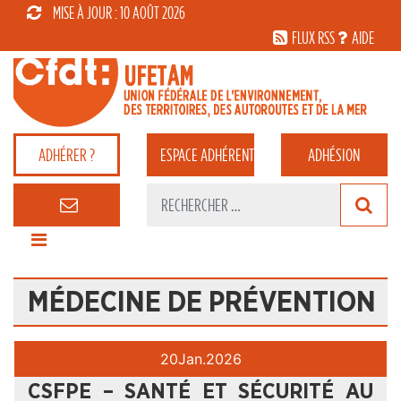
MISE À JOUR : 10 AOÛT 2026
FLUX RSS
AIDE
ADHÉRER ?
ESPACE
ADHÉRENT
ADHÉSION
MÉDECINE DE PRÉVENTION
20
Jan.
2026
CSFPE – SANTÉ ET SÉCURITÉ AU