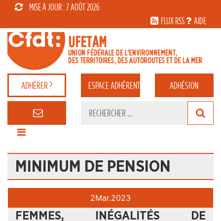
MISE À JOUR : 7 AOÛT 2026
FLUX RSS
AIDE
ADHÉRER ?
ESPACE
ADHÉRENT
ADHÉSION
MINIMUM DE PENSION
2
Mar.
2023
FEMMES, INÉGALITÉS DE