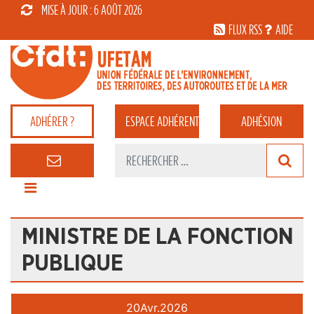
MISE À JOUR : 6 AOÛT 2026
FLUX RSS
AIDE
ADHÉRER ?
ESPACE
ADHÉRENT
ADHÉSION
MINISTRE DE LA FONCTION
PUBLIQUE
20
Avr.
2026