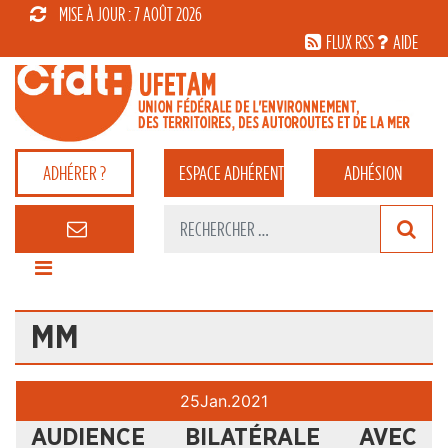
MISE À JOUR : 7 AOÛT 2026
FLUX RSS
AIDE
ADHÉRER ?
ESPACE
ADHÉRENT
ADHÉSION
MM
25
Jan.
2021
AUDIENCE BILATÉRALE AVEC