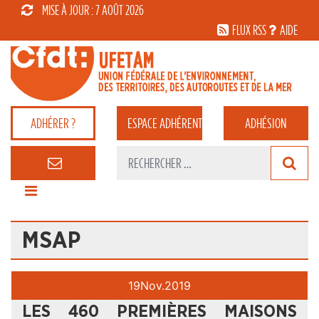
MISE À JOUR : 7 AOÛT 2026
FLUX RSS
AIDE
ADHÉRER ?
ESPACE
ADHÉRENT
ADHÉSION
MSAP
19
Nov.
2019
LES 460 PREMIÈRES MAISONS