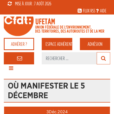
MISE À JOUR : 7 AOÛT 2026
FLUX RSS
AIDE
ADHÉRER ?
ESPACE
ADHÉRENT
ADHÉSION
OÙ MANIFESTER LE 5
DÉCEMBRE
3
Déc.
2024