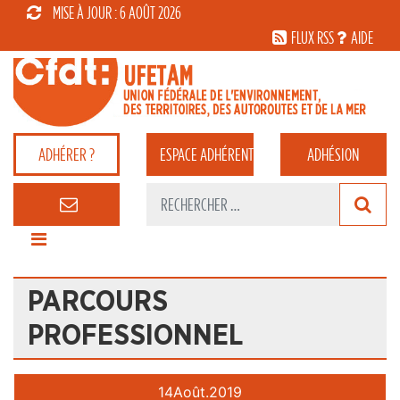
MISE À JOUR : 6 AOÛT 2026
FLUX RSS
AIDE
ADHÉRER ?
ESPACE
ADHÉRENT
ADHÉSION
PARCOURS
PROFESSIONNEL
14
Août.
2019