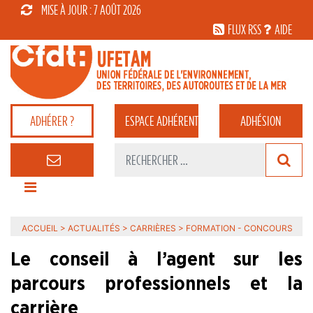
MISE À JOUR : 7 AOÛT 2026
FLUX RSS
AIDE
ADHÉRER ?
ESPACE
ADHÉRENT
ADHÉSION
ACCUEIL
>
ACTUALITÉS
>
CARRIÈRES
>
FORMATION - CONCOURS
Le conseil à l’agent sur les
parcours professionnels et la
carrière