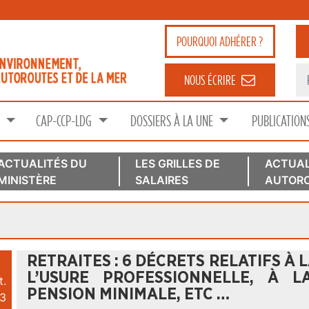
POURQUOI
ADHÉRER ?
NOUS ÉCRIRE
S
CAP-CCP-LDG
DOSSIERS À LA UNE
PUBLICATION
ACTUALITÉS DU
LES GRILLES DE
ACTUAL
MINISTÈRE
SALAIRES
AUTORO
RETRAITES : 6 DÉCRETS RELATIFS À 
L’USURE PROFESSIONNELLE, À L
t.
PENSION MINIMALE, ETC …
3