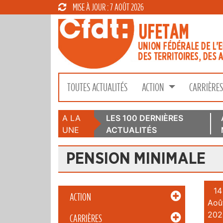
MISE À JOUR : 7 AOÛT 2026
TOUTES ACTUALITÉS
ACTION
CARRIÈRE
A LA
LES 100 DERNIÈRES
UNE
ACTUALITÉS
PENSION MINIMALE
14
ACTION
Aoû
202
CARRIÈRES