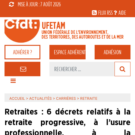
MISE À JOUR : 7 AOÛT 2026
FLUX RSS
AIDE
ADHÉRER ?
ESPACE
ADHÉRENT
ADHÉSION
ACCUEIL
>
ACTUALITÉS
>
CARRIÈRES
>
RETRAITE
Retraites : 6 décrets relatifs à la
retraite progressive, à l’usure
professionnelle, à la