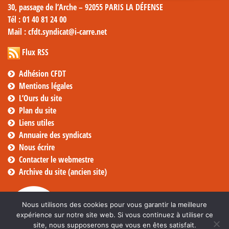
30, passage de l’Arche – 92055 PARIS LA DÉFENSE
Tél
: 01 40 81 24 00
Mail
: cfdt.syndicat@i-carre.net
Flux RSS
Adhésion CFDT
Mentions légales
L’Ours du site
Plan du site
Liens utiles
Annuaire des syndicats
Nous écrire
Contacter le webmestre
Archive du site (ancien site)
Nous utilisons des cookies pour vous garantir la meilleure
expérience sur notre site web. Si vous continuez à utiliser ce
site, nous supposerons que vous en êtes satisfait.