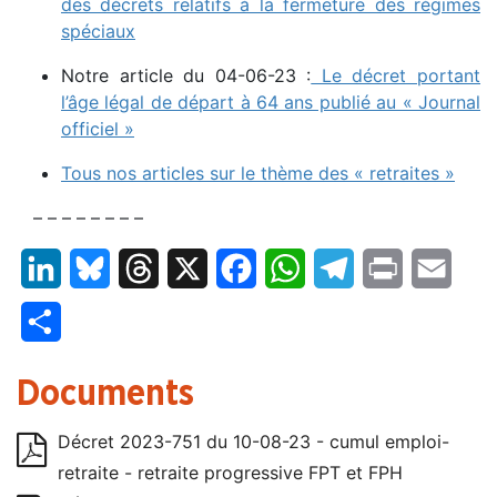
des décrets relatifs à la fermeture des régimes
spéciaux
Notre article du 04-06-23 :
Le décret portant
l’âge légal de départ à 64 ans publié au « Journal
officiel »
Tous nos articles sur le thème des « retraites »
– – – – – – – –
LinkedIn
Bluesky
Threads
X
Facebook
WhatsApp
Telegram
Print
Email
Partager
Documents
Décret 2023-751 du 10-08-23 - cumul emploi-
retraite - retraite progressive FPT et FPH