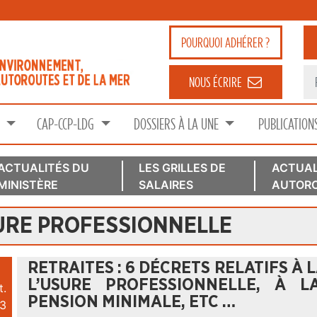
POURQUOI
ADHÉRER ?
NOUS ÉCRIRE
S
CAP-CCP-LDG
DOSSIERS À LA UNE
PUBLICATION
ACTUALITÉS DU
LES GRILLES DE
ACTUAL
MINISTÈRE
SALAIRES
AUTORO
URE PROFESSIONNELLE
RETRAITES : 6 DÉCRETS RELATIFS À 
L’USURE PROFESSIONNELLE, À L
t.
PENSION MINIMALE, ETC …
3