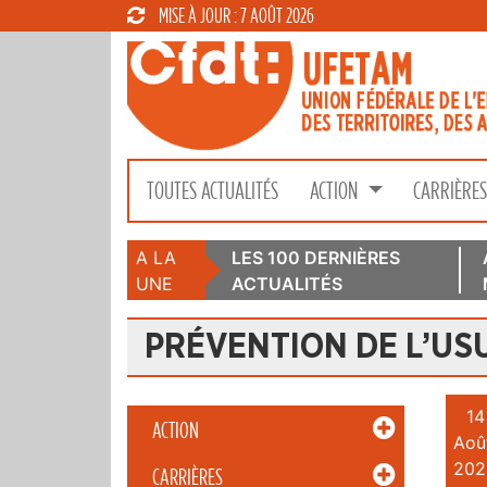
MISE À JOUR : 7 AOÛT 2026
TOUTES ACTUALITÉS
ACTION
CARRIÈRE
A LA
LES 100 DERNIÈRES
UNE
ACTUALITÉS
PRÉVENTION DE L’US
14
ACTION
Aoû
202
CARRIÈRES