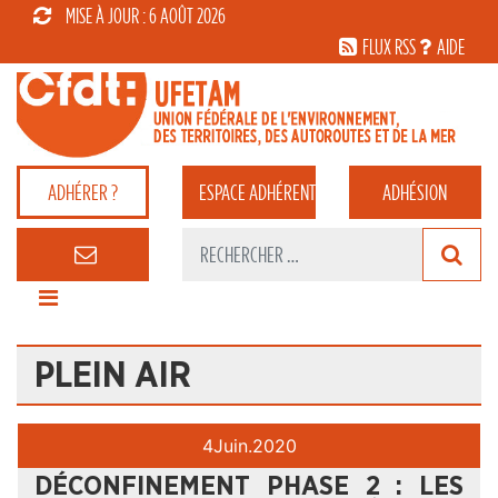
MISE À JOUR : 6 AOÛT 2026
FLUX RSS
AIDE
ADHÉRER ?
ESPACE
ADHÉRENT
ADHÉSION
PLEIN AIR
4
Juin.
2020
DÉCONFINEMENT PHASE 2 : LES