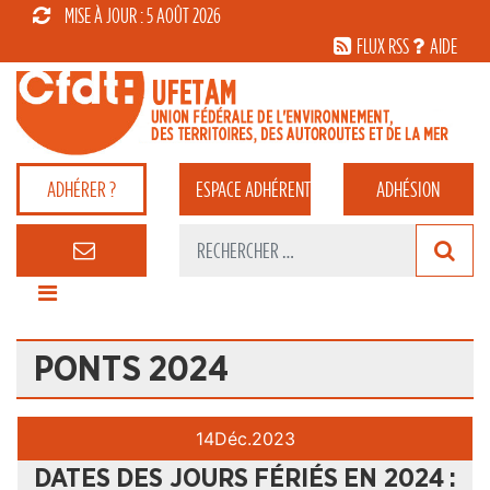
MISE À JOUR : 5 AOÛT 2026
FLUX RSS
AIDE
ADHÉRER ?
ESPACE
ADHÉRENT
ADHÉSION
PONTS 2024
14
Déc.
2023
DATES DES JOURS FÉRIÉS EN 2024 :