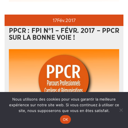
17
Fév.
2017
PPCR : FPI N°1 – FÉVR. 2017 – PPCR
SUR LA BONNE VOIE !
Nous utilisons des cookies pour vous garantir la meilleure
expérience sur notre site web. Si vous continuez à utiliser ce
site, nous supposerons que vous en êtes satisfait.
OK