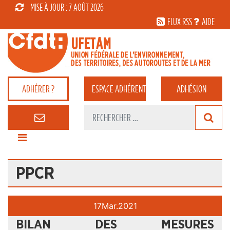
MISE À JOUR : 7 AOÛT 2026
FLUX RSS
AIDE
ADHÉRER ?
ESPACE
ADHÉRENT
ADHÉSION
PPCR
17
Mar.
2021
BILAN DES MESURES