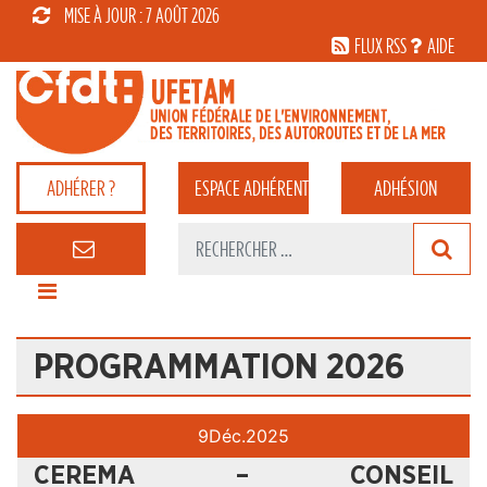
MISE À JOUR : 7 AOÛT 2026
FLUX RSS
AIDE
ADHÉRER ?
ESPACE
ADHÉRENT
ADHÉSION
PROGRAMMATION 2026
9
Déc.
2025
CEREMA – CONSEIL