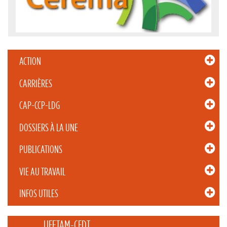
ACTION
CARRIÈRES
CAP-CCP-LDG
DOSSIERS À LA UNE
PUBLICATIONS
VIE AU TRAVAIL
INFOS UTILES
_____ UFETAM-CFDT