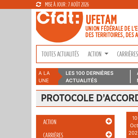
MISE À JOUR : 7 AOÛT 2026
TOUTES ACTUALITÉS
ACTION
CARRIÈRE
A LA
LES 100 DERNIÈRES
UNE
ACTUALITÉS
PROTOCOLE D’ACCOR
10
ACTION
Oct
202
CARRIÈRES