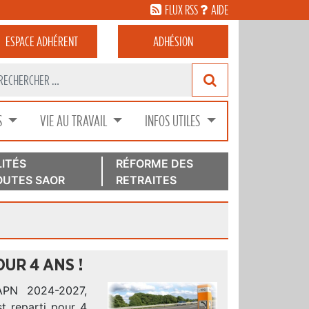
FLUX RSS
AIDE
ESPACE
ADHÉRENT
ADHÉSION
S
VIE AU TRAVAIL
INFOS UTILES
ITÉS
RÉFORME DES
UTES SAOR
RETRAITES
UR 4 ANS !
SAPN 2024-2027,
t reparti pour 4