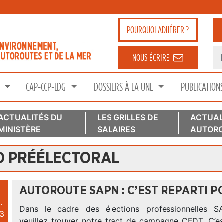
POURQUOI
ADHÉRER ?
NOUS ÉCRIRE
S
CAP-CCP-LDG
DOSSIERS À LA UNE
PUBLICATION
ACTUALITÉS DU
LES GRILLES DE
ACTUAL
MINISTÈRE
SALAIRES
AUTORO
D PRÉÉLECTORAL
AUTOROUTE SAPN : C’EST REPARTI PO
.
Dans le cadre des élections professionnelles 
3
veuillez trouver notre tract de campagne CFDT. C’es