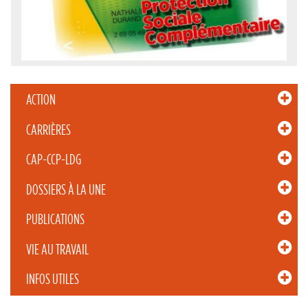
ACTION
CARRIÈRES
CAP-CCP-LDG
DOSSIERS À LA UNE
PUBLICATIONS
VIE AU TRAVAIL
INFOS UTILES