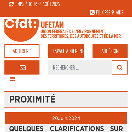
MISE À JOUR : 6 AOÛT 2026
FLUX RSS
AIDE
ADHÉRER ?
ESPACE
ADHÉRENT
ADHÉSION
PROXIMITÉ
20
Juin.
2024
QUELQUES CLARIFICATIONS SUR