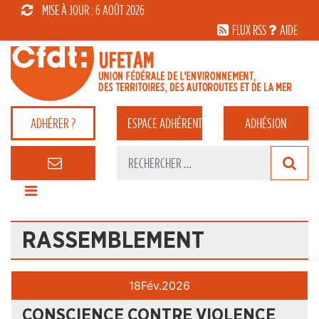
MISE À JOUR : 6 AOÛT 2026
FLUX RSS
AIDE
ADHÉRER ?
ESPACE
ADHÉRENT
ADHÉSION
RASSEMBLEMENT
18
Fév.
2026
CONSCIENCE CONTRE VIOLENCE