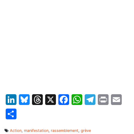
*
*
*
*
*
*
*
*
LinkedIn
Bluesky
Threads
X
Facebook
WhatsApp
Telegram
Print
Email
Partager
Action
,
manifestation
,
rassemblement
,
grève