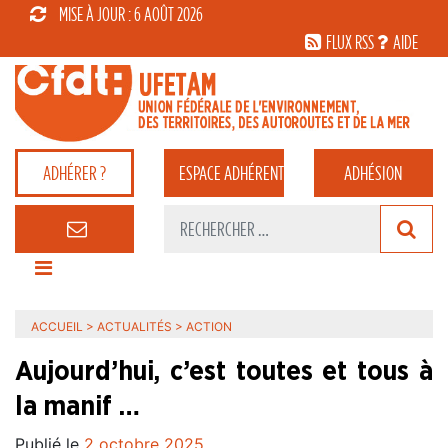
MISE À JOUR : 6 AOÛT 2026
FLUX RSS
AIDE
ADHÉRER ?
ESPACE
ADHÉRENT
ADHÉSION
ACCUEIL
>
ACTUALITÉS
>
ACTION
Aujourd’hui, c’est toutes et tous à
la manif …
Publié le
2 octobre 2025